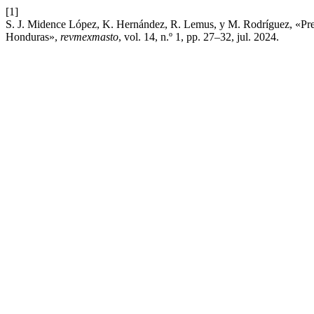
[1]
S. J. Midence López, K. Hernández, R. Lemus, y M. Rodríguez, «Pr
Honduras»,
revmexmasto
, vol. 14, n.º 1, pp. 27–32, jul. 2024.