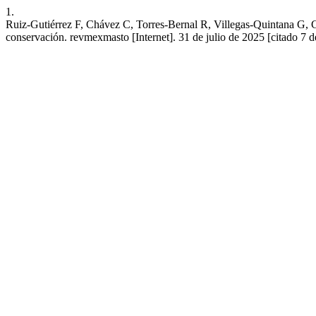
1.
Ruiz-Gutiérrez F, Chávez C, Torres-Bernal R, Villegas-Quintana G, Ce
conservación. revmexmasto [Internet]. 31 de julio de 2025 [citado 7