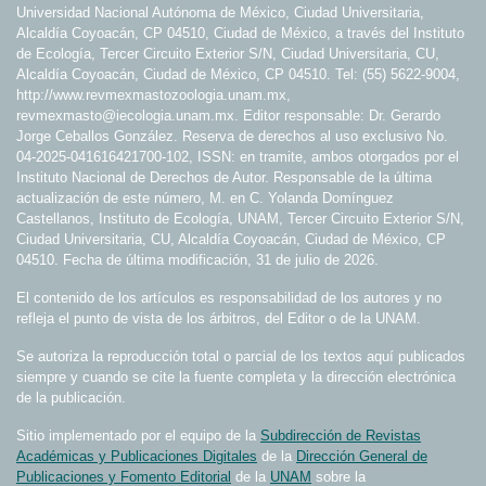
Universidad Nacional Autónoma de México, Ciudad Universitaria,
Alcaldía Coyoacán, CP 04510, Ciudad de México, a través del Instituto
de Ecología, Tercer Circuito Exterior S/N, Ciudad Universitaria, CU,
Alcaldía Coyoacán, Ciudad de México, CP 04510. Tel: (55) 5622-9004,
http://www.revmexmastozoologia.unam.mx,
revmexmasto@iecologia.unam.mx. Editor responsable: Dr. Gerardo
Jorge Ceballos González. Reserva de derechos al uso exclusivo No.
04-2025-041616421700-102, ISSN: en tramite, ambos otorgados por el
Instituto Nacional de Derechos de Autor. Responsable de la última
actualización de este número, M. en C. Yolanda Domínguez
Castellanos, Instituto de Ecología, UNAM, Tercer Circuito Exterior S/N,
Ciudad Universitaria, CU, Alcaldía Coyoacán, Ciudad de México, CP
04510. Fecha de última modificación, 31 de julio de 2026.
El contenido de los artículos es responsabilidad de los autores y no
refleja el punto de vista de los árbitros, del Editor o de la UNAM.
Se autoriza la reproducción total o parcial de los textos aquí publicados
siempre y cuando se cite la fuente completa y la dirección electrónica
de la publicación.
Sitio implementado por el equipo de la
Subdirección de Revistas
Académicas y Publicaciones Digitales
de la
Dirección General de
Publicaciones y Fomento Editorial
de la
UNAM
sobre la