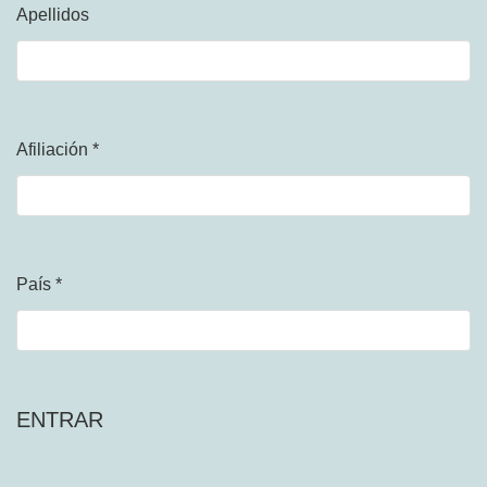
Apellidos
Afiliación
*
Obligatorio
País
*
Obligatorio
ENTRAR