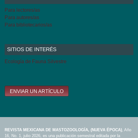
Para lectores/as
Para autores/as
Para bibliotecarios/as
SITIOS DE INTERÉS
Ecología de Fauna Silvestre
ENVIAR UN ARTÍCULO
REVISTA MEXICANA DE MASTOZOOLOGÍA, (NUEVA ÉPOCA)
, Año
16, No. 1, julio 2026, es una publicación semestral editada por la